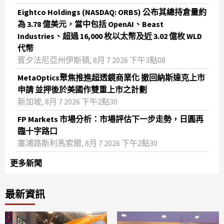
Eightco Holdings (NASDAQ: ORBS) 公布其總持倉量約
為 3.78 億美元，當中包括 OpenAI、Beast
Industries、超過 16,000 枚以太幣及近 3.02 億枚 WLD
代幣
賓夕法尼亞州伊斯頓, 8月 7 2026 下午3點08
MetaOptics聚焦推進超透鏡商業化 撤回納斯達克上市
申請 並押後於美國作雙重上市之計劃
新加坡, 8月 7 2026 下午2點30
FP Markets 市場分析：市場評估下一步走勢，日圓再
臨十字路口
塞浦路斯利馬索爾, 8月 7 2026 下午2點30
更多新聞
最新資訊