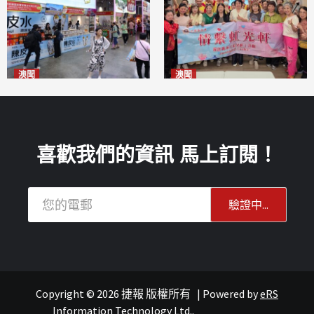
澳聞
澳聞
新寶堂參展粵澳名優拓闊銷售
全城慈善會探訪「虹光軒」促
渠道
傷健共融
2026-08-06
2026-08-06
喜歡我們的資訊 馬上訂閱！
Copyright © 2026 捷報 版權所有
|
Powered by
eRS
報紙
文化
Information Technology Ltd.
.