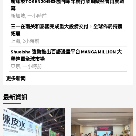
新加坡TOKEN2049重磅回歸 年度行業頂級盛會再度啟
幕
新加坡, 一小時前
三一在南美和泰國完成重大設備交付，全球佈局持續
拓展
上海, 2小時前
Shueisha 強勢推出百語漫畫平台 MANGA MILLION 大
舉進軍全球市場
東京, 一小時前
更多新聞
最新資訊