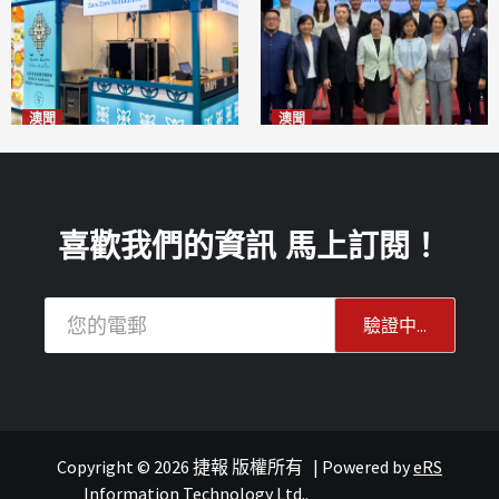
澳聞
澳聞
麗景灣「森」餐廳首次亮相
陽江市經貿推介會暨澳門企業
「2026粵澳名優商品展」
家座談會
2026-08-07
2026-08-07
喜歡我們的資訊 馬上訂閱！
Copyright © 2026 捷報 版權所有
|
Powered by
eRS
報紙
葡語國家經貿
Information Technology Ltd.
.