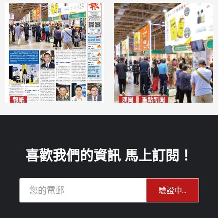
報紙
澳聞
重點新聞
2026年8月10日版面
粵澳名優展四天料九萬人次入
2026-08-10
場 招商局：近卅企業有意落戶
澳門
2026-08-10
喜歡我們的資訊 馬上訂閱！