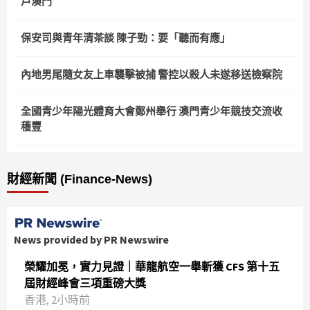
戶澳門
保安司與青年清茶談 陳子勁：要「聽而有應」
內地男尾隨女友上車襲擊被捕 警控以殺人未遂移送檢察院
全國青少年陽光體育大會鄭州舉行 澳門青少年競技交流收
穫豐
財經新聞 (Finance-News)
News provided by PR Newswire
榮耀加冕，實力見證｜華龍航空一舉斬獲 CFS 第十五
屆財經峰會三項重磅大獎
香港, 2小時前