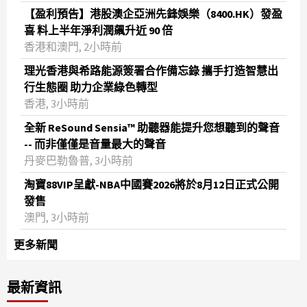
【盈利預告】港股澳企亞洲先鋒娛樂（8400.HK）發盈
喜 料上半年淨利潤飆升近 90 倍
香港和澳門, 2小時前
理光香港與希路能源簽署合作備忘錄 攜手打造智慧出
行生態圈 助力企業綠色轉型
香港, 3小時前
全新 ReSound Sensia™ 助聽器能提升您想聽到的聲音
-- 而非僅僅是音量最大的聲音
丹麥巴勒魯普, 3小時前
淘寶88VIP呈獻-NBA中國賽2026將於8月12日正式公開
發售
澳門, 3小時前
更多新聞
最新資訊