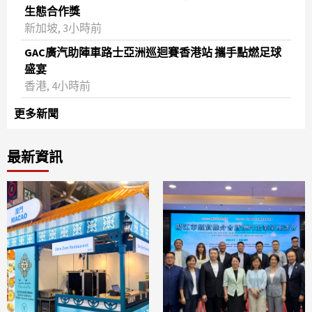
生態合作獎
新加坡, 3小時前
GAC廣汽助陣車路士亞洲巡迴賽香港站 攜手點燃足球
盛宴
香港, 4小時前
更多新聞
最新資訊