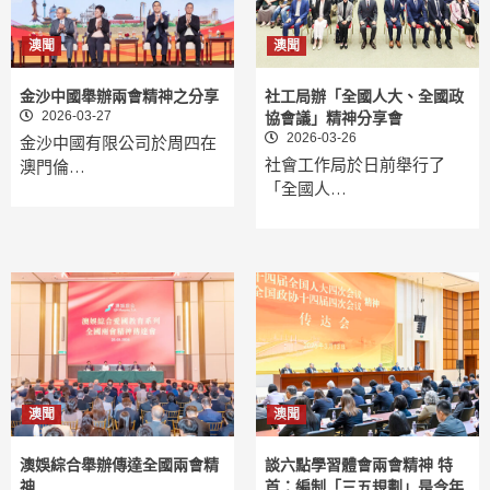
澳聞
澳聞
金沙中國舉辦兩會精神之分享
社工局辦「全國人大、全國政
2026-03-27
協會議」精神分享會
2026-03-26
金沙中國有限公司於周四在
社會工作局於日前舉行了
澳門倫…
「全國人…
澳聞
澳聞
澳娛綜合舉辦傳達全國兩會精
談六點學習體會兩會精神 特
神
首：編制「三五規劃」是今年