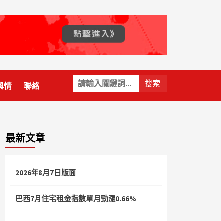
關
輿情
聯絡
鍵
字:
最新文章
2026年8月7日版面
巴西7月住宅租金指數單月勁漲0.66%