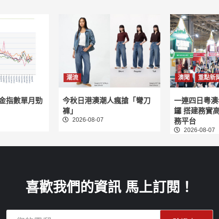
潮流
澳聞
重點新
租金指數單月勁
今秋日港澳潮人瘋搶「彎刀
一連四日粵澳
褲」
鑼 搭建務實
2026-08-07
務平台
2026-08-07
喜歡我們的資訊 馬上訂閱！