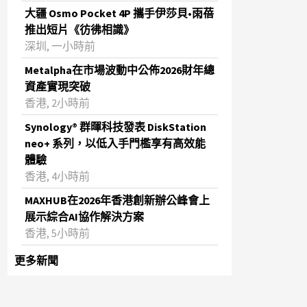
大疆 Osmo Pocket 4P 攜手伊莎貝•雨蓓
推出短片《彷彿相識》
深圳, 一小時前
Metalpha在市場波動中公佈2026財年總
資產實現突破
‌香港, 2小時前
Synology® 群暉科技發表 DiskStation
neo+ 系列，以低入手門檻享有高效能
體驗
香港, 4小時前
MAXHUB在2026年香港創新辦公峰會上
展示綜合AI協作解決方案
香港, 5小時前
更多新聞