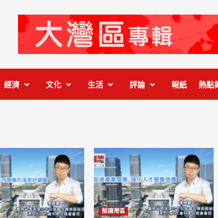
經濟
文化
生活
評論
報紙
熱點
解讀灣區