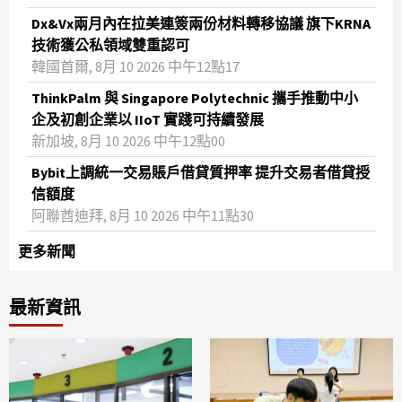
Dx&Vx兩月內在拉美連簽兩份材料轉移協議 旗下KRNA
技術獲公私領域雙重認可
韓國首爾, 8月 10 2026 中午12點17
ThinkPalm 與 Singapore Polytechnic 攜手推動中小
企及初創企業以 IIoT 實踐可持續發展
新加坡, 8月 10 2026 中午12點00
Bybit上調統一交易賬戶借貸質押率 提升交易者借貸授
信額度
阿聯酋迪拜, 8月 10 2026 中午11點30
更多新聞
最新資訊