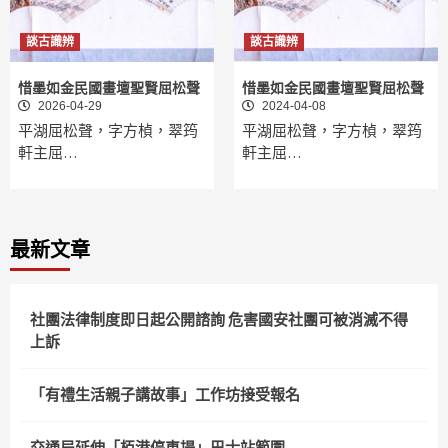
談古識辨
談古識辨
惜墨如金民國畫壇聖賢屈松聲
惜墨如金民國畫壇聖賢屈松聲
2026-04-29
2024-04-08
平湖屈松聲，字方楨，翠筠
平湖屈松聲，字方楨，翠筠
軒主屈…
軒主屈…
最新文章
社團法律制度即日起公開諮詢 危害國安社團可被消滅不得
上訴
「有禮生活親子講故事」工作坊接受報名
交通局延伸「栢港停車場」巴士站範圍