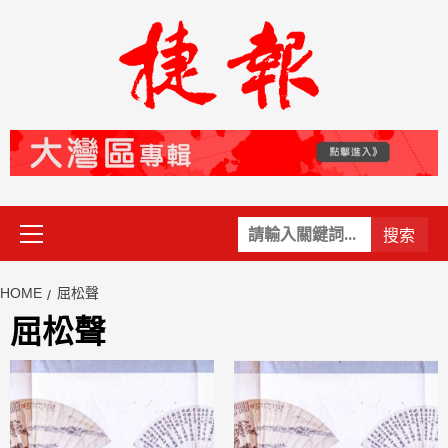
Skip
to
content
Primary
關
Menu
鍵
字:
HOME
屈松聲
屈松聲