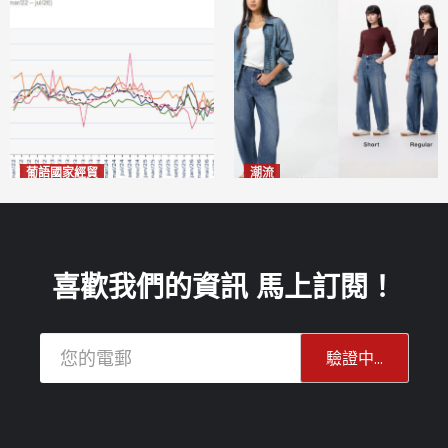
葡語國家經貿
潮流
巴西7月住宅租金指數單月勁
今秋日港澳潮人瘋搶「彎刀
漲0.66%
褲」
2026-08-07
2026-08-07
喜歡我們的資訊 馬上訂閱！