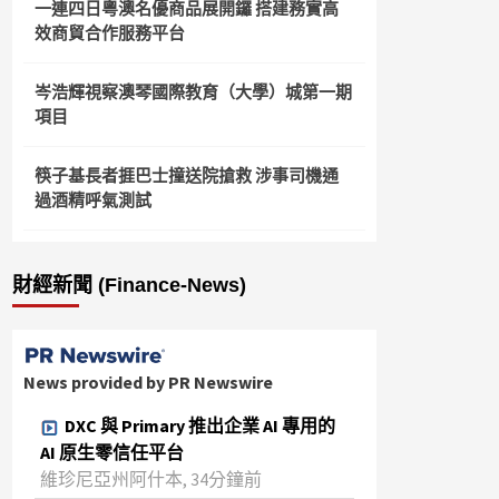
一連四日粵澳名優商品展開鑼 搭建務實高
效商貿合作服務平台
岑浩輝視察澳琴國際教育（大學）城第一期
項目
筷子基長者捱巴士撞送院搶救 涉事司機通
過酒精呼氣測試
財經新聞 (Finance-News)
News provided by PR Newswire
DXC 與 Primary 推出企業 AI 專用的
AI 原生零信任平台
維珍尼亞州阿什本, 34分鐘前