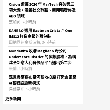
Cision 榮獲 2026 年 MarTech 突破獎三
項大獎，涵蓋社交聆聽、新聞稿發佈及
AEO 領域
芝加哥, 2小時前
KANEBO 選用 Eastman Cristal™ One
IM812 打造高級外蓋包裝
田納西州金斯波特, 3小時前
MondeVita 收購 Magliano 母公司
Underscore District 的多數股權，為構
建全新意大利奢侈品平台邁出第二步
米蘭, 4小時前
遠景烏蘭察布星河基地投產 打造吉瓦級
AI基礎設施新模式
烏蘭察布, 5小時前
更多新聞