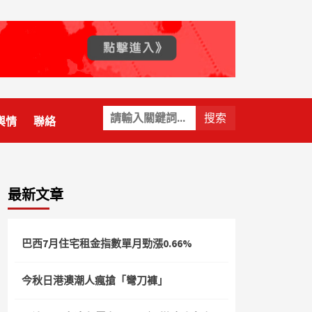
關
輿情
聯絡
鍵
字:
最新文章
巴西7月住宅租金指數單月勁漲0.66%
今秋日港澳潮人瘋搶「彎刀褲」