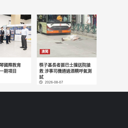
澳聞
琴國際教育
筷子基長者捱巴士撞送院搶
一期項目
救 涉事司機通過酒精呼氣測
試
2026-08-07