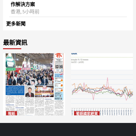
作解決方案
香港, 5小時前
更多新聞
最新資訊
報紙
葡語國家經貿
2026年8月7日版面
巴西7月住宅租金指數單月勁
2026-08-07
漲0.66%