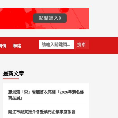
關
輿情
聯絡
鍵
字:
最新文章
麗景灣「森」餐廳首次亮相「2026粵澳名優
商品展」
陽江市經貿推介會暨澳門企業家座談會