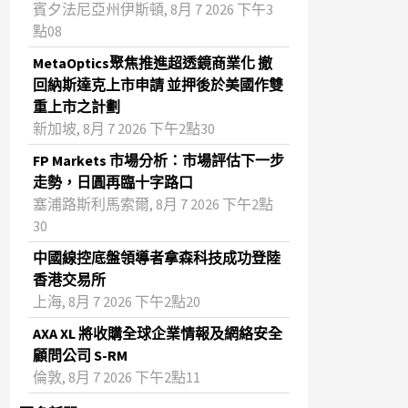
賓夕法尼亞州伊斯頓, 8月 7 2026 下午3
點08
MetaOptics聚焦推進超透鏡商業化 撤
回納斯達克上市申請 並押後於美國作雙
重上市之計劃
新加坡, 8月 7 2026 下午2點30
FP Markets 市場分析：市場評估下一步
走勢，日圓再臨十字路口
塞浦路斯利馬索爾, 8月 7 2026 下午2點
30
中國線控底盤領導者拿森科技成功登陸
香港交易所
上海, 8月 7 2026 下午2點20
AXA XL 將收購全球企業情報及網絡安全
顧問公司 S-RM
倫敦, 8月 7 2026 下午2點11