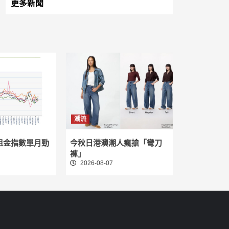
更多新聞
潮流
租金指數單月勁
今秋日港澳潮人瘋搶「彎刀
褲」
2026-08-07