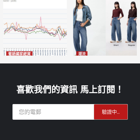
葡語國家經貿
潮流
巴西7月住宅租金指數單月勁
今秋日港澳潮人瘋搶「彎刀
漲0.66%
褲」
2026-08-07
2026-08-07
喜歡我們的資訊 馬上訂閱！