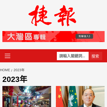
Skip
to
content
Primary
關
Menu
鍵
字:
HOME
2023年
2023年