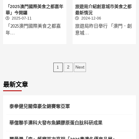
「2025澳門國際美食之都嘉年
旅遊局介紹創意城市美食之都
華」今開鑼
最新情況
2025-07-11
2024-12-06
「2025澳門國際美食之都嘉
旅遊局昨日舉行 「澳門．創
年…
意城…
文
1
2
Next
章
最新文章
分
頁
泰拳健兒關偉豪全錦賽奪亞軍
華億聯手澳科大發布魚鱗膠原蛋白肽科研成果