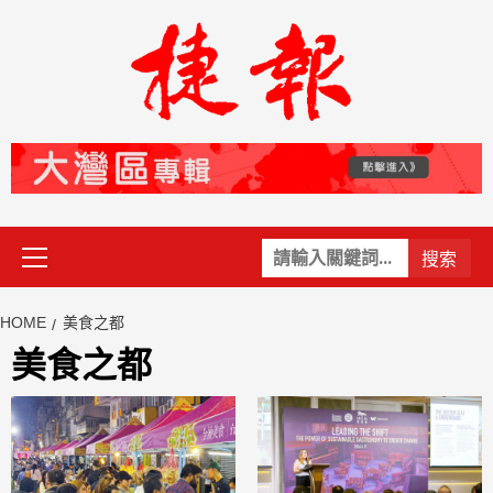
Skip
to
content
Primary
關
Menu
鍵
字:
HOME
美食之都
美食之都