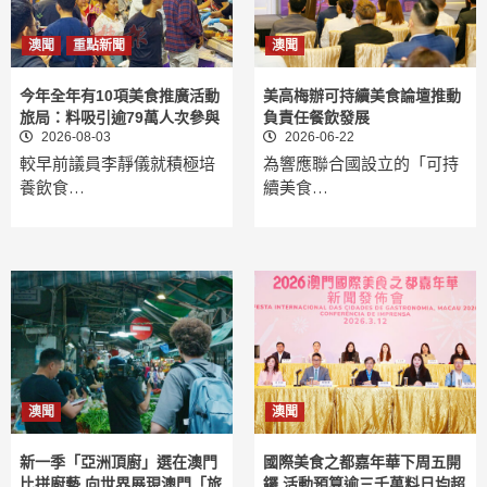
澳聞
重點新聞
澳聞
今年全年有10項美食推廣活動
美高梅辦可持續美食論壇推動
旅局：料吸引逾79萬人次參與
負責任餐飲發展
2026-08-03
2026-06-22
較早前議員李靜儀就積極培
為響應聯合國設立的「可持
養飲食…
續美食…
澳聞
澳聞
新一季「亞洲頂廚」選在澳門
國際美食之都嘉年華下周五開
比拼廚藝 向世界展現澳門「旅
鑼 活動預算逾三千萬料日均超