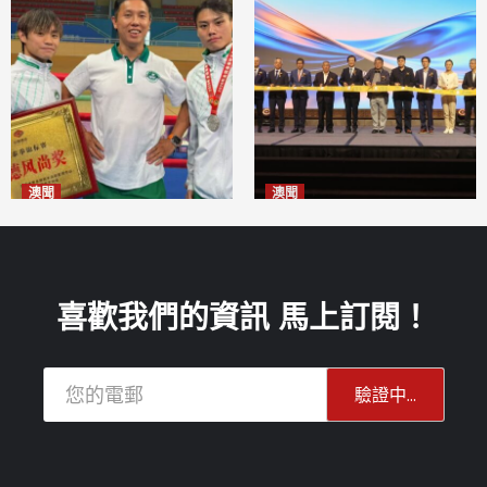
澳聞
澳聞
泰拳健兒關偉豪全錦賽奪亞軍
華億聯手澳科大發布魚鱗膠原
2026-08-08
蛋白肽科研成果
2026-08-08
喜歡我們的資訊 馬上訂閱！