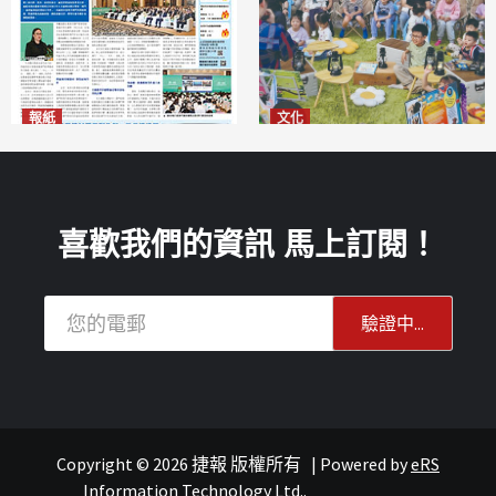
報紙
文化
2026年8月6日版面
澳門國際兒童藝術節精彩登場
2026-08-06
多元藝術活動點亮暑期童趣
2026-08-06
喜歡我們的資訊 馬上訂閱！
Copyright © 2026 捷報 版權所有
|
Powered by
eRS
連城記
旅遊
Information Technology Ltd.
.