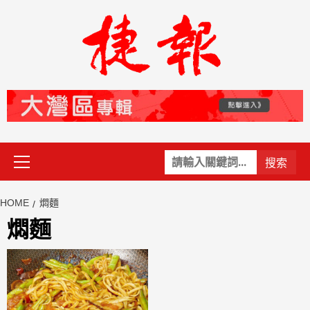
Skip
to
content
Primary
關
Menu
鍵
字:
HOME
燜麵
燜麵