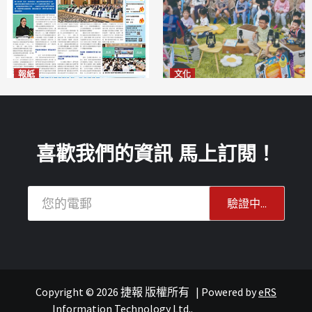
報紙
文化
2026年8月6日版面
澳門國際兒童藝術節精彩登場
2026-08-06
多元藝術活動點亮暑期童趣
2026-08-06
喜歡我們的資訊 馬上訂閱！
Copyright © 2026 捷報 版權所有
|
Powered by
eRS
連城記
旅遊
Information Technology Ltd.
.