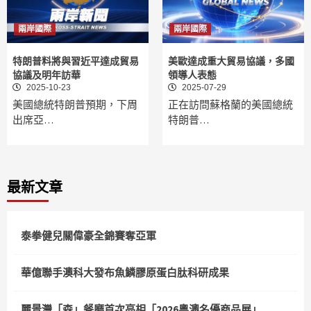
兩岸國際
兩岸國際
特朗普料將與習近平達成貿易
美歐達成重大貿易協議，多國
協議及明年訪華
領導人表態
2025-10-23
2025-07-29
美國總統特朗普預期，下周
正在訪問蘇格蘭的美國總統
出席亞…
特朗普…
最新文章
泰拳健兒關偉豪全錦賽奪亞軍
華億聯手澳科大發布魚鱗膠原蛋白肽科研成果
麗景灣「森」餐廳首次亮相「2026粵澳名優商品展」