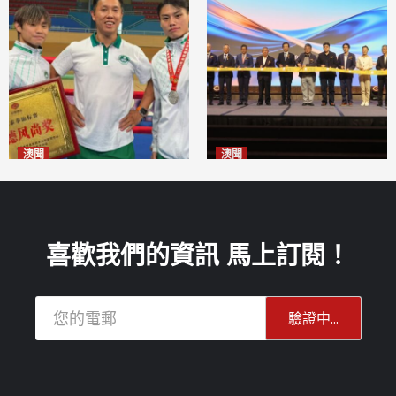
澳聞
澳聞
泰拳健兒關偉豪全錦賽奪亞軍
華億聯手澳科大發布魚鱗膠原
2026-08-08
蛋白肽科研成果
2026-08-08
喜歡我們的資訊 馬上訂閱！