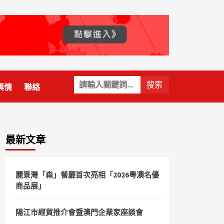
關
輿情
聯絡
鍵
字:
最新文章
麗景灣「森」餐廳首次亮相「2026粵澳名優
商品展」
陽江市經貿推介會暨澳門企業家座談會