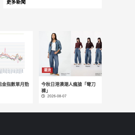
更多新聞
潮流
租金指數單月勁
今秋日港澳潮人瘋搶「彎刀
褲」
2026-08-07