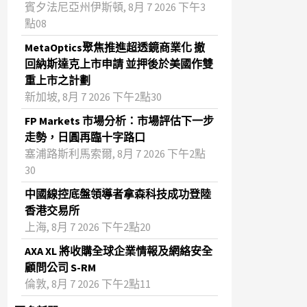
賓夕法尼亞州伊斯頓, 8月 7 2026 下午3
點08
MetaOptics聚焦推進超透鏡商業化 撤
回納斯達克上市申請 並押後於美國作雙
重上市之計劃
新加坡, 8月 7 2026 下午2點30
FP Markets 市場分析：市場評估下一步
走勢，日圓再臨十字路口
塞浦路斯利馬索爾, 8月 7 2026 下午2點
30
中國線控底盤領導者拿森科技成功登陸
香港交易所
上海, 8月 7 2026 下午2點20
AXA XL 將收購全球企業情報及網絡安全
顧問公司 S-RM
倫敦, 8月 7 2026 下午2點11