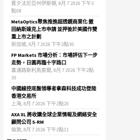
賓夕法尼亞州伊斯頓, 8月 7 2026 下午3
點08
MetaOptics聚焦推進超透鏡商業化 撤
回納斯達克上市申請 並押後於美國作雙
重上市之計劃
新加坡, 8月 7 2026 下午2點30
FP Markets 市場分析：市場評估下一步
走勢，日圓再臨十字路口
塞浦路斯利馬索爾, 8月 7 2026 下午2點
30
中國線控底盤領導者拿森科技成功登陸
香港交易所
上海, 8月 7 2026 下午2點20
AXA XL 將收購全球企業情報及網絡安全
顧問公司 S-RM
倫敦, 8月 7 2026 下午2點11