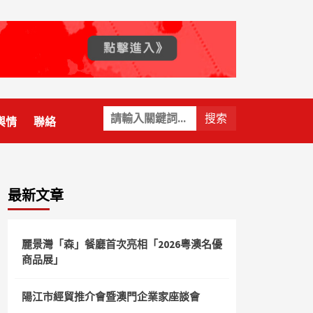
關
輿情
聯絡
鍵
字:
最新文章
麗景灣「森」餐廳首次亮相「2026粵澳名優
商品展」
陽江市經貿推介會暨澳門企業家座談會