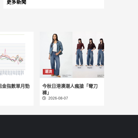
更多新聞
潮流
租金指數單月勁
今秋日港澳潮人瘋搶「彎刀
褲」
2026-08-07