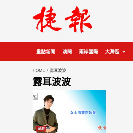
Skip
to
content
重點新聞
澳聞
兩岸國際
大灣區
HOME
露耳波波
露耳波波
潮流