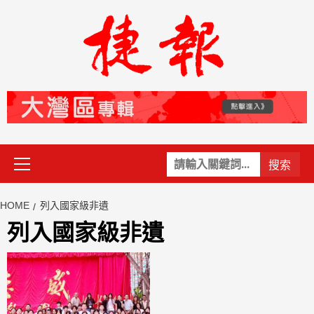
Skip
to
content
Primary
關
Menu
鍵
字:
HOME
列入國家級非遺
列入國家級非遺