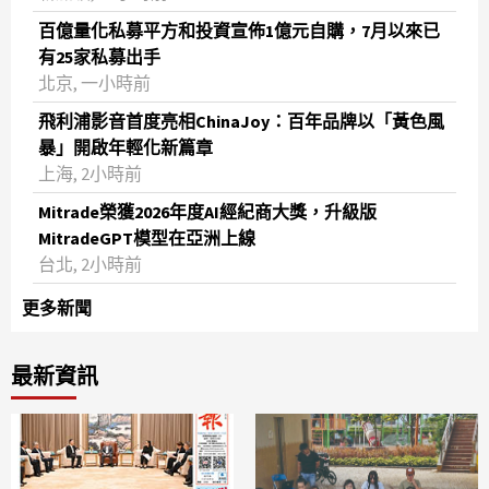
百億量化私募平方和投資宣佈1億元自購，7月以來已
有25家私募出手
北京, 一小時前
飛利浦影音首度亮相ChinaJoy：百年品牌以「黃色風
暴」開啟年輕化新篇章
上海, 2小時前
Mitrade榮獲2026年度AI經紀商大獎，升級版
MitradeGPT模型在亞洲上線
台北, 2小時前
更多新聞
最新資訊