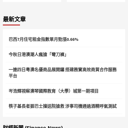
最新文章
巴西7月住宅租金指數單月勁漲0.66%
今秋日港澳潮人瘋搶「彎刀褲」
一連四日粵澳名優商品展開鑼 搭建務實高效商貿合作服務
平台
岑浩輝視察澳琴國際教育（大學）城第一期項目
筷子基長者捱巴士撞送院搶救 涉事司機通過酒精呼氣測試