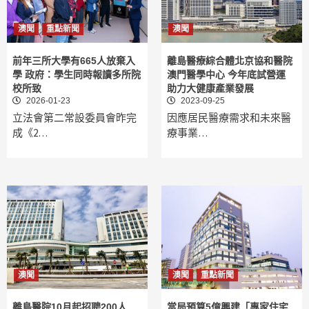
澳聞
重點新聞
澳聞
前年三所大學有665人放棄入
離島醫療綜合體北京協和醫院
學 政府：學生同時報讀多所院
澳門醫學中心 今年底試營運
校所致
助力大健康產業發展
2026-01-23
2023-09-25
立法會第二常設委員會昨完
因應居民醫療需求和未來醫
成《2…
療事業…
澳聞
澳聞
重點新聞
離島醫院10月起招聘200人
當局預算5億興建「專家住宅