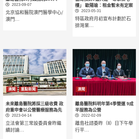
2023-09-07
樓」 歐陽瑜：租金暫未有定案
2023-05-31
北京協和醫院澳門醫學中心/
特區政府月初宣布計劃於石
澳門…
排灣業…
澳聞
重點新聞
澳聞
未來離島醫院將採三級收費 政
離島醫院料明年第4季營運 9成
府重申會以公營醫療服務為先
半服務為公營
2023-04-14
2022-02-09
立法會第三常設委員會昨繼
離島社諮委昨（8）日下午舉
續討論…
行平…