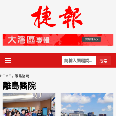
Skip
to
content
Primary
關
Menu
鍵
字:
HOME
離島醫院
離島醫院