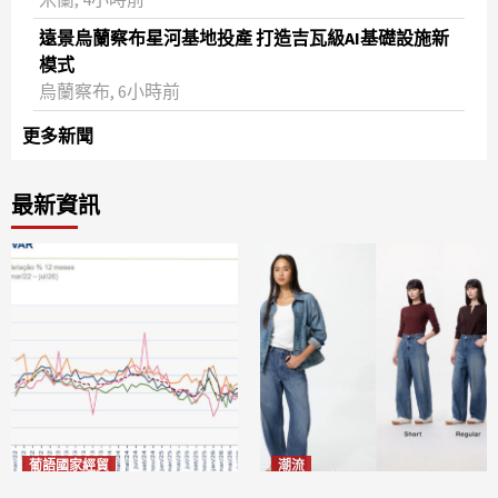
遠景烏蘭察布星河基地投產 打造吉瓦級AI基礎設施新
模式
烏蘭察布, 6小時前
更多新聞
最新資訊
葡語國家經貿
潮流