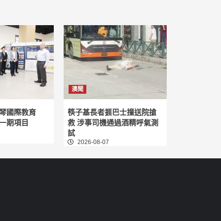
澳聞
琴國際教育
筷子基長者捱巴士撞送院搶
一期項目
救 涉事司機通過酒精呼氣測
試
2026-08-07