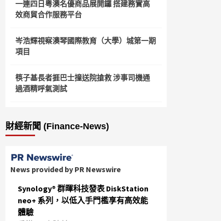
一連四日粵澳名優商品展開鑼 搭建務實高
效商貿合作服務平台
岑浩輝視察澳琴國際教育（大學）城第一期
項目
筷子基長者捱巴士撞送院搶救 涉事司機通
過酒精呼氣測試
財經新聞 (Finance-News)
News provided by PR Newswire
Synology® 群暉科技發表 DiskStation
neo+ 系列，以低入手門檻享有高效能
體驗