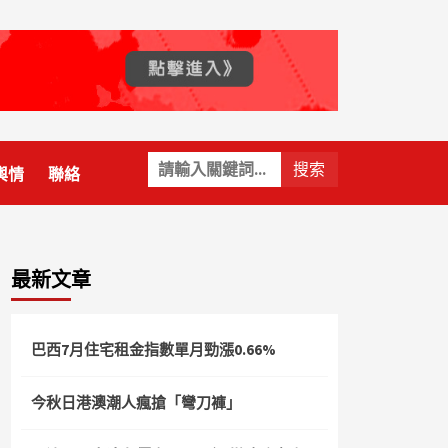
關
輿情
聯絡
鍵
字:
最新文章
巴西7月住宅租金指數單月勁漲0.66%
今秋日港澳潮人瘋搶「彎刀褲」