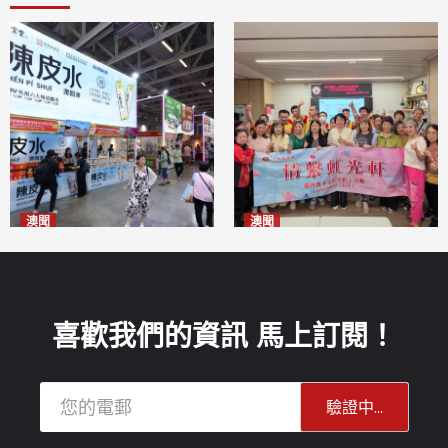
澳聞
澳聞
新寶堂參展粵澳名優拓闊銷售
全城慈善會探訪「虹光軒」促
渠道
傷健共融
2026-08-06
2026-08-06
喜歡我們的資訊 馬上訂閱！