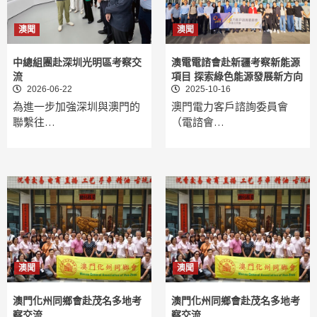
澳聞
澳聞
中總組團赴深圳光明區考察交
澳電電諮會赴新疆考察新能源
流
項目 探索綠色能源發展新方向
2026-06-22
2025-10-16
為進一步加強深圳與澳門的
澳門電力客戶諮詢委員會
聯繫往…
（電諮會…
澳聞
澳聞
澳門化州同鄉會赴茂名多地考
澳門化州同鄉會赴茂名多地考
察交流
察交流