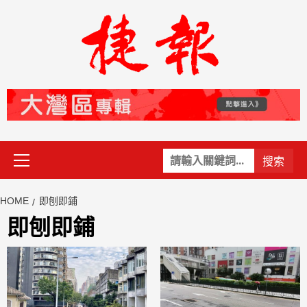
Skip
to
content
Primary
關
Menu
鍵
字:
HOME
即刨即鋪
即刨即鋪