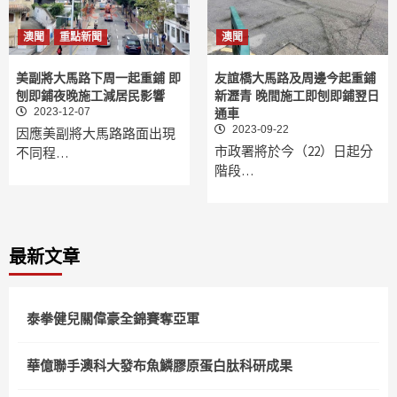
澳聞
重點新聞
澳聞
美副將大馬路下周一起重鋪 即
友誼橋大馬路及周邊今起重鋪
刨即鋪夜晚施工減居民影響
新瀝青 晚間施工即刨即鋪翌日
2023-12-07
通車
2023-09-22
因應美副將大馬路路面出現
市政署將於今（22）日起分
不同程…
階段…
最新文章
泰拳健兒關偉豪全錦賽奪亞軍
華億聯手澳科大發布魚鱗膠原蛋白肽科研成果