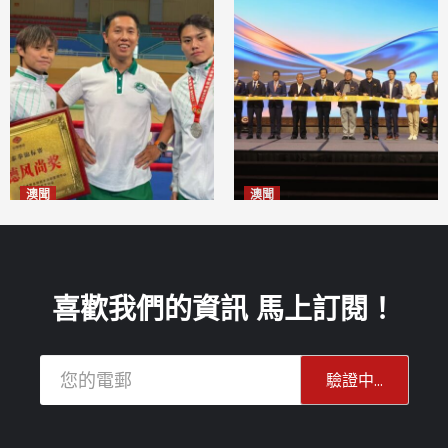
澳聞
澳聞
泰拳健兒關偉豪全錦賽奪亞軍
華億聯手澳科大發布魚鱗膠原
2026-08-08
蛋白肽科研成果
2026-08-08
喜歡我們的資訊 馬上訂閱！