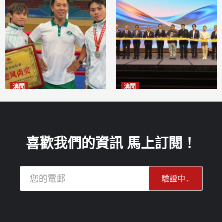
澳聞
澳聞
泰拳健兒關偉豪全錦賽奪亞軍
華億聯手澳科大發布魚鱗膠原
2026-08-08
蛋白肽科研成果
2026-08-08
喜歡我們的資訊 馬上訂閱！