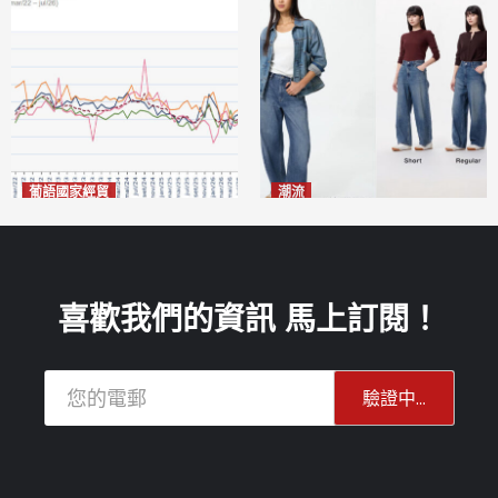
葡語國家經貿
潮流
巴西7月住宅租金指數單月勁
今秋日港澳潮人瘋搶「彎刀
漲0.66%
褲」
2026-08-07
2026-08-07
喜歡我們的資訊 馬上訂閱！