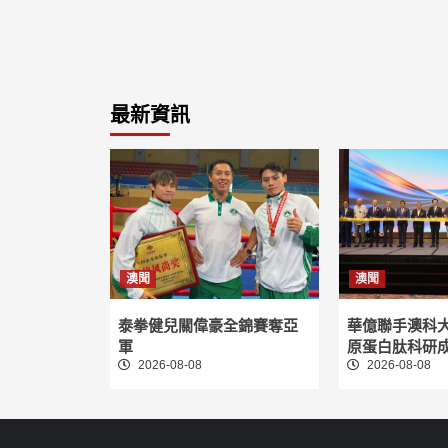
最新資訊
澳聞
澳聞
泰拳健兒關偉豪全錦賽奪亞
華億聯手澳科
軍
原蛋白肽科研
2026-08-08
2026-08-08