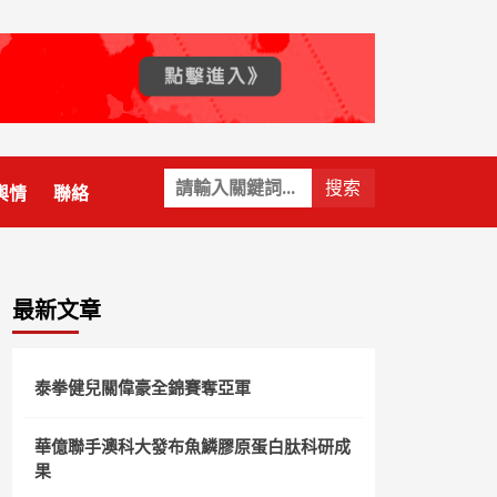
關
輿情
聯絡
鍵
字:
最新文章
泰拳健兒關偉豪全錦賽奪亞軍
華億聯手澳科大發布魚鱗膠原蛋白肽科研成
果