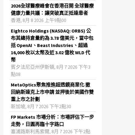
2026全球醫療峰會在香港召開 全球醫療
健康力量共議：讓突破真正抵達患者
香港, 8月 8 2026 上午9點00
Eightco Holdings (NASDAQ: ORBS) 公
布其總持倉量約為 3.78 億美元，當中包
括 OpenAI、Beast Industries、超過
16,000 枚以太幣及近 3.02 億枚 WLD 代
幣
賓夕法尼亞州伊斯頓, 8月 7 2026 下午3
點08
MetaOptics聚焦推進超透鏡商業化 撤
回納斯達克上市申請 並押後於美國作雙
重上市之計劃
新加坡, 8月 7 2026 下午2點30
FP Markets 市場分析：市場評估下一步
走勢，日圓再臨十字路口
塞浦路斯利馬索爾, 8月 7 2026 下午2點