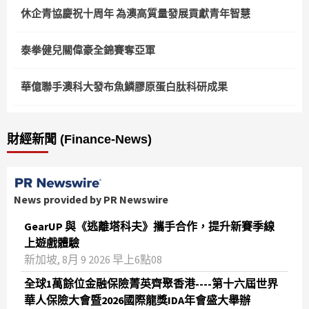
休企青協慶祝十周年 為澳高質量發展貢獻青年智慧
泰拳健兒關偉豪全錦賽奪亞軍
華億聯手澳科大發布魚鱗膠原蛋白肽科研成果
財經新聞 (Finance-News)
News provided by PR Newswire
GearUP 與《逃離塔科夫》攜手合作，提升新賽季線
上遊戲體驗
新加坡, 8月 9 2026 早上6點08
全球1萬餘位金融保險菁英齊聚香港----第十六屆世界
華人保險大會暨2026國際龍獎IDA年會盛大舉辦