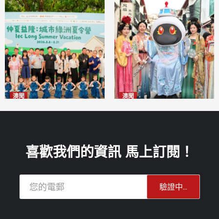
澳聞
澳聞
片區中心攜手婦聯辦「仲夏益
澳門華服文化嘉年華福隆新街
隆」 逾70場活動聯動社區及周
登場
2026-08-09
邊商戶
2026-08-09
喜歡我們的資訊 馬上訂閱！