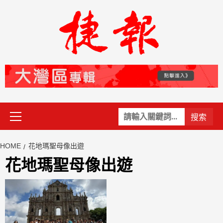
Skip
to
content
Primary
關
Menu
鍵
字:
HOME
花地瑪聖母像出遊
花地瑪聖母像出遊