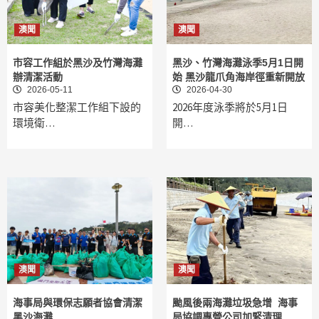
澳聞
澳聞
市容工作組於黑沙及竹灣海灘
黑沙、竹灣海灘泳季5月1日開
辦清潔活動
始 黑沙龍爪角海岸徑重新開放
2026-05-11
2026-04-30
市容美化整潔工作組下設的
2026年度泳季將於5月1日
環境衛…
開…
澳聞
澳聞
海事局與環保志願者協會清潔
颱風後兩海灘垃圾急增 海事
黑沙海灘
局協調專營公司加緊清理