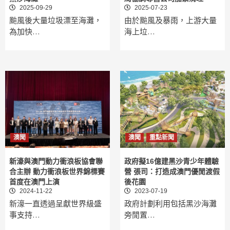
2025-09-29
2025-07-23
颱風後大量垃圾漂至海灘，
由於颱風及暴雨，上游大量
為加快…
海上垃…
澳聞
澳聞
重點新聞
新濠與澳門動力衝浪板協會聯
政府擬16億建黑沙青少年體驗
合主辦 動力衝浪板世界錦標賽
營 張司：打造成澳門優閒渡假
首度在澳門上演
後花園
2024-11-22
2023-07-19
新濠一直透過呈獻世界級盛
政府計劃利用包括黑沙海灘
事支持…
旁閒置…