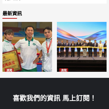
最新資訊
澳聞
澳聞
泰拳健兒關偉豪全錦賽奪亞軍
華億聯手澳科大發布魚鱗膠原
2026-08-08
蛋白肽科研成果
2026-08-08
喜歡我們的資訊 馬上訂閱！