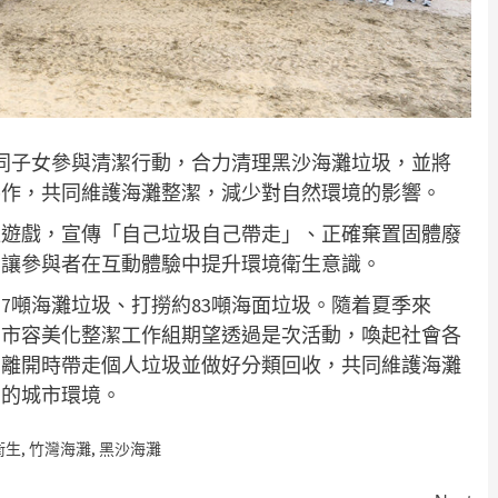
攜同子女參與清潔行動，合力清理黑沙海灘垃圾，並將
協作，共同維護海灘整潔，減少對自然環境的影響。
位遊戲，宣傳「自己垃圾自己帶走」、正確棄置固體廢
，讓參與者在互動體驗中提升環境衛生意識。
17噸海灘垃圾、打撈約83噸海面垃圾。隨着夏季來
。市容美化整潔工作組期望透過是次活動，喚起社會各
，離開時帶走個人垃圾並做好分類回收，共同維護海灘
居的城市環境。
衛生
,
竹灣海灘
,
黑沙海灘