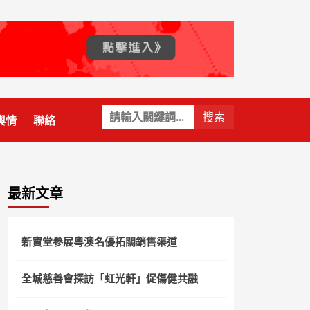
關
輿情
聯絡
鍵
字:
最新文章
新寶堂參展粵澳名優拓闊銷售渠道
全城慈善會探訪「虹光軒」促傷健共融