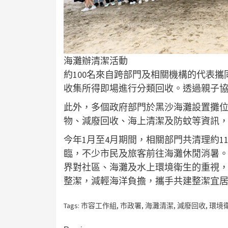
海灘辦清潔活動
約100名來自跨部門及相關機構的代表
收集所得即場進行分類回收。透過親子
此外，多個政府部門於黑沙海灘設置攤
物、減廢回收、海上清潔及防蚊等資訊
今年1月至4月期間，相關部門共清理約1
臨，不少市民及旅客前往海灘休閒消暑
界對社區、海灘及水上環境衛生的重視
整潔，減輕海洋負擔，攜手共建整潔宜
Tags:
市容工作組
,
市政署
,
海灘清潔
,
減廢回收
,
環境