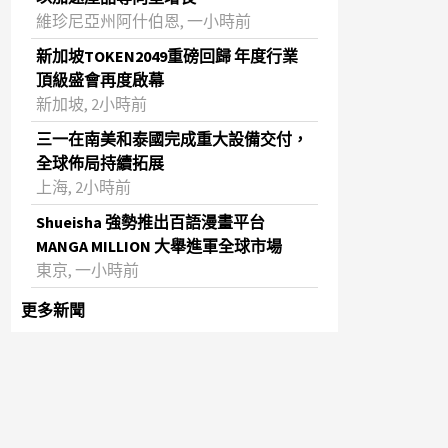
維珍尼亞州阿什伯恩, 一小時前
新加坡TOKEN2049重磅回歸 年度行業
頂級盛會再度啟幕
新加坡, 2小時前
三一在南美和泰國完成重大設備交付，
全球佈局持續拓展
上海, 2小時前
Shueisha 強勢推出百語漫畫平台
MANGA MILLION 大舉進軍全球市場
東京, 一小時前
更多新聞