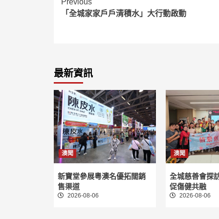
Continue
Previous
「全城家家戶戶清積水」大行動啟動
Reading
最新資訊
澳聞
澳聞
新寶堂參展粵澳名優拓闊銷
全城慈善會探
售渠道
促傷健共融
2026-08-06
2026-08-06