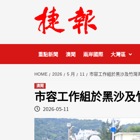
Skip
to
content
重點新聞
澳聞
兩岸國際
大灣區
HOME
2026
5 月
11
市容工作組於黑沙及竹灣
澳聞
市容工作組於黑沙及
2026-05-11