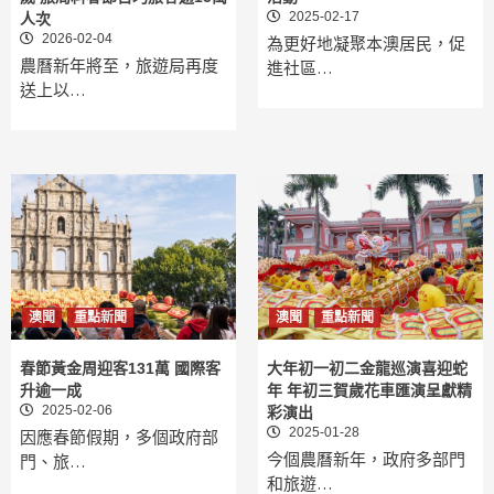
2025-02-17
人次
2026-02-04
為更好地凝聚本澳居民，促
農曆新年將至，旅遊局再度
進社區…
送上以…
澳聞
重點新聞
澳聞
重點新聞
春節黃金周迎客131萬 國際客
大年初一初二金龍巡演喜迎蛇
升逾一成
年 年初三賀歲花車匯演呈獻精
2025-02-06
彩演出
2025-01-28
因應春節假期，多個政府部
今個農曆新年，政府多部門
門、旅…
和旅遊…