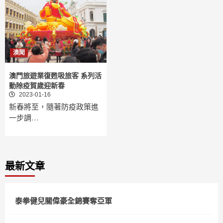
澳聞
澳門旅遊業復甦吸旅客 系列活
動除疫賀歲迎新春
2023-01-16
新春將至，隨著防疫政策進
一步調…
最新文章
泰拳健兒關偉豪全錦賽奪亞軍