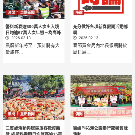
澳聞
重點新聞
時論
警料新春逾600萬人次出入境
充分做好各項新春假期活動部
日均逾67萬人次年初三為高峰
署
2026-02-13
2026-02-13
農曆新年將至，預計將有大
春節黃金周內地長假期將於
量旅客…
周日展…
澳聞
重點新聞
澳聞
三賀歲活動與居民旅客歡度新
街總昨祐漢公園舉行龍獅賀歲
歲 旅局料春節日均旅客逾15萬
活動