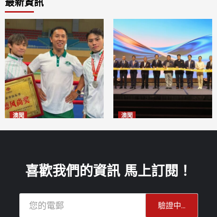
最新資訊
澳聞
澳聞
泰拳健兒關偉豪全錦賽奪亞軍
華億聯手澳科大發布魚鱗膠原
2026-08-08
蛋白肽科研成果
2026-08-08
喜歡我們的資訊 馬上訂閱！