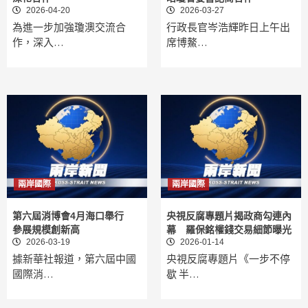
2026-04-20
2026-03-27
為進一步加強瓊澳交流合
行政長官岑浩輝昨日上午出
作，深入…
席博鰲…
兩岸國際
兩岸國際
第六屆消博會4月海口舉行
央視反腐專題片揭政商勾連內
參展規模創新高
幕 羅保銘權錢交易細節曝光
2026-03-19
2026-01-14
據新華社報道，第六屆中國
央視反腐專題片《一步不停
國際消…
歇 半…