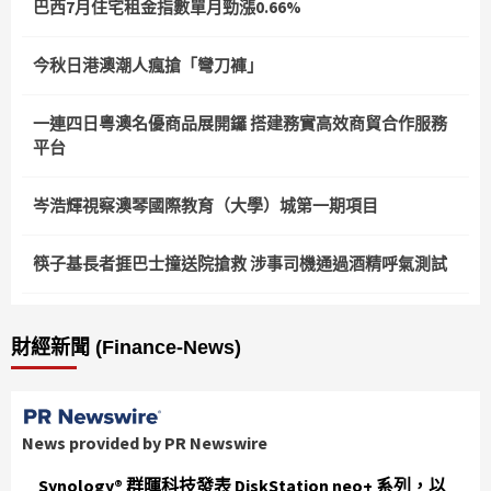
巴西7月住宅租金指數單月勁漲0.66%
今秋日港澳潮人瘋搶「彎刀褲」
一連四日粵澳名優商品展開鑼 搭建務實高效商貿合作服務
平台
岑浩輝視察澳琴國際教育（大學）城第一期項目
筷子基長者捱巴士撞送院搶救 涉事司機通過酒精呼氣測試
財經新聞 (Finance-News)
News provided by PR Newswire
Synology® 群暉科技發表 DiskStation neo+ 系列，以