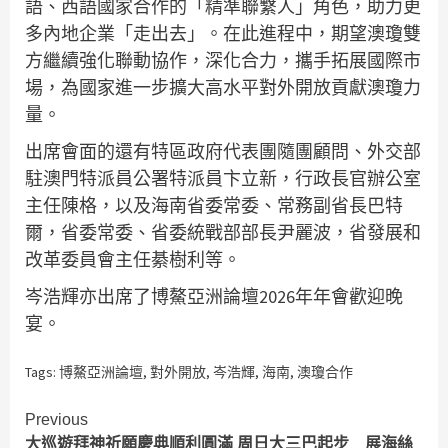
語、西語國家合作的「精準聯繫人」角色，助力更
多內地企業「走出去」。在此進程中，期望澳瓊雙
方繼續強化聯動協作，深化合力，攜手拓展國際市
場，為國家進一步擴大高水平對外開放貢獻澳瓊力
量。
出席會面的還有特區政府代表團隨團顧問、外交部
駐澳門特派員公署特派員卞立新，行政長官辦公室
主任陳格，以及海南省委常委、常務副省長巴特
爾，省委常委、省委統戰部部長尹麗波，省發展和
改革委員會主任綦樹利等。
岑浩輝亦出席了博鰲亞洲論壇2026年年會歡迎晚
宴。
Tags:
博鰲亞洲論壇
,
對外開放
,
岑浩輝
,
海南
,
澳瓊合作
Continue
Previous
大巡遊拜神祈願慶典順利圓滿 周日大三巴起步 展海絲