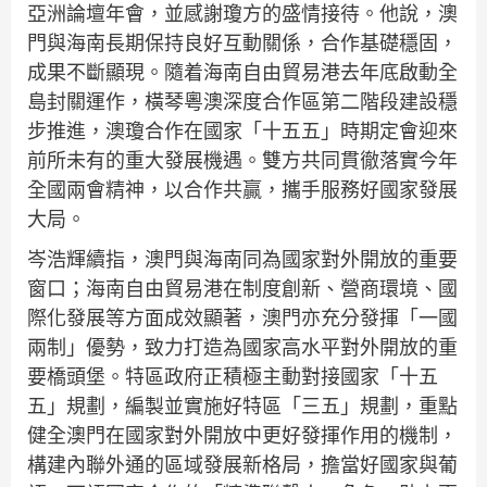
亞洲論壇年會，並感謝瓊方的盛情接待。他說，澳
門與海南長期保持良好互動關係，合作基礎穩固，
成果不斷顯現。隨着海南自由貿易港去年底啟動全
島封關運作，橫琴粵澳深度合作區第二階段建設穩
步推進，澳瓊合作在國家「十五五」時期定會迎來
前所未有的重大發展機遇。雙方共同貫徹落實今年
全國兩會精神，以合作共贏，攜手服務好國家發展
大局。
岑浩輝續指，澳門與海南同為國家對外開放的重要
窗口；海南自由貿易港在制度創新、營商環境、國
際化發展等方面成效顯著，澳門亦充分發揮「一國
兩制」優勢，致力打造為國家高水平對外開放的重
要橋頭堡。特區政府正積極主動對接國家「十五
五」規劃，編製並實施好特區「三五」規劃，重點
健全澳門在國家對外開放中更好發揮作用的機制，
構建內聯外通的區域發展新格局，擔當好國家與葡