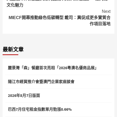
Reading
文化魅力
Next
MIECF開幕推動綠色低碳轉型 戴司：冀促成更多實質合
作項目落地
最新文章
麗景灣「森」餐廳首次亮相「2026粵澳名優商品展」
陽江市經貿推介會暨澳門企業家座談會
2026年8月7日版面
巴西7月住宅租金指數單月勁漲0.66%