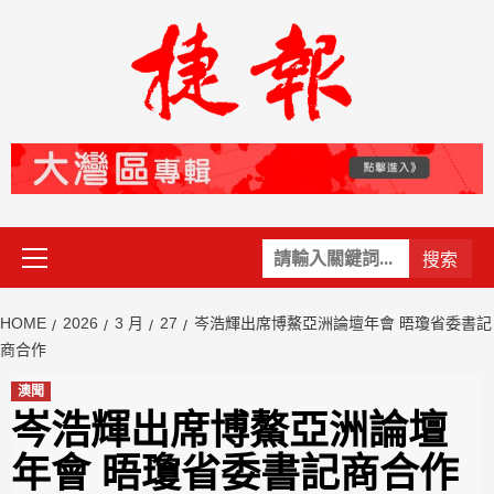
Skip
to
content
Primary
關
Menu
鍵
字:
HOME
2026
3 月
27
岑浩輝出席博鰲亞洲論壇年會 晤瓊省委書記
商合作
澳聞
岑浩輝出席博鰲亞洲論壇
年會 晤瓊省委書記商合作