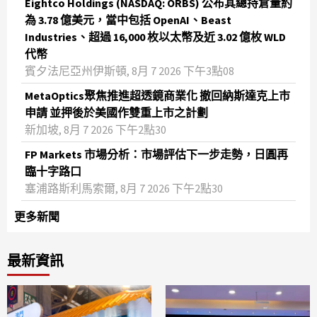
Eightco Holdings (NASDAQ: ORBS) 公布其總持倉量約
為 3.78 億美元，當中包括 OpenAI、Beast
Industries、超過 16,000 枚以太幣及近 3.02 億枚 WLD
代幣
賓夕法尼亞州伊斯頓, 8月 7 2026 下午3點08
MetaOptics聚焦推進超透鏡商業化 撤回納斯達克上市
申請 並押後於美國作雙重上市之計劃
新加坡, 8月 7 2026 下午2點30
FP Markets 市場分析：市場評估下一步走勢，日圓再
臨十字路口
塞浦路斯利馬索爾, 8月 7 2026 下午2點30
更多新聞
最新資訊