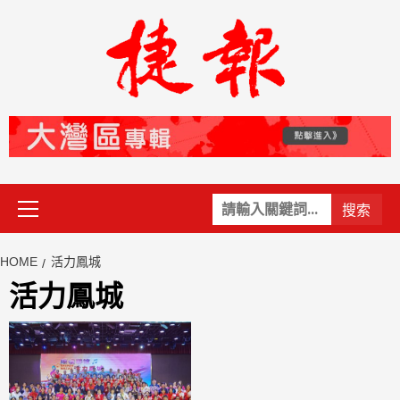
Skip
to
content
Primary
關
Menu
鍵
字:
HOME
活力鳳城
活力鳳城