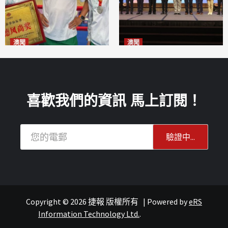
澳聞
澳聞
泰拳健兒關偉豪全錦賽奪亞軍
華億聯手澳科大發布魚鱗膠原
2026-08-08
蛋白肽科研成果
2026-08-08
喜歡我們的資訊 馬上訂閱！
Copyright © 2026 捷報 版權所有
|
Powered by
eRS
澳聞
澳聞
Information Technology Ltd.
.