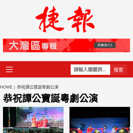
Skip
to
content
Primary
關
Menu
鍵
字:
HOME
恭祝譚公寶誕粵劇公演
恭祝譚公寶誕粵劇公演