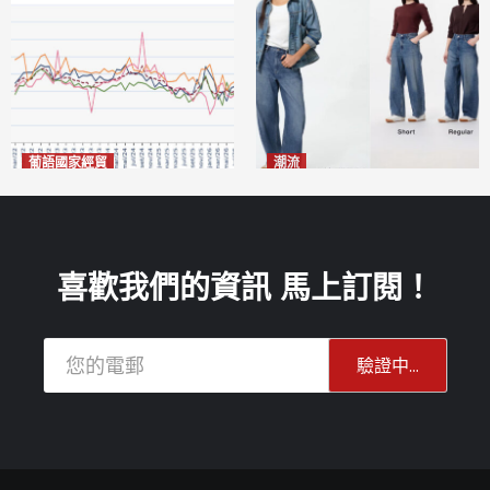
葡語國家經貿
潮流
巴西7月住宅租金指數單月勁
今秋日港澳潮人瘋搶「彎刀
漲0.66%
褲」
2026-08-07
2026-08-07
喜歡我們的資訊 馬上訂閱！