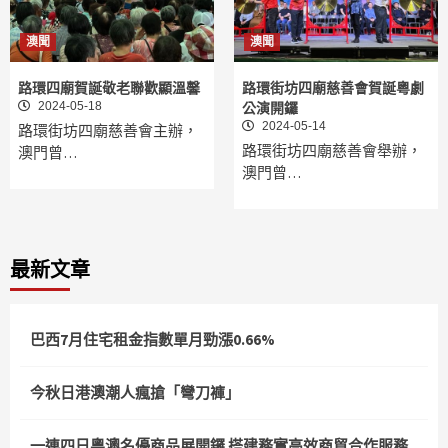
澳聞
澳聞
路環四廟賀誕敬老聯歡顯溫馨
路環街坊四廟慈善會賀誕粵劇
2024-05-18
公演開鑼
2024-05-14
路環街坊四廟慈善會主辦，
路環街坊四廟慈善會舉辦，
澳門曾…
澳門曾…
最新文章
巴西7月住宅租金指數單月勁漲0.66%
今秋日港澳潮人瘋搶「彎刀褲」
一連四日粵澳名優商品展開鑼 搭建務實高效商貿合作服務