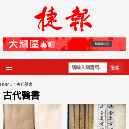
Skip
to
content
Primary
關
Menu
鍵
字:
HOME
古代醫書
古代醫書