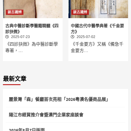
談古識辨
談古識辨
古典中醫診斷學醫籍精髓《四
中國古代中醫學典著《千金要
診抉微》
方》
2025-07-23
2025-07-02
《四診抉微》為中醫診斷學
《千金要方》又稱《備急千
專著，…
金要方…
最新文章
麗景灣「森」餐廳首次亮相「2026粵澳名優商品展」
陽江市經貿推介會暨澳門企業家座談會
2026年8月7日版面