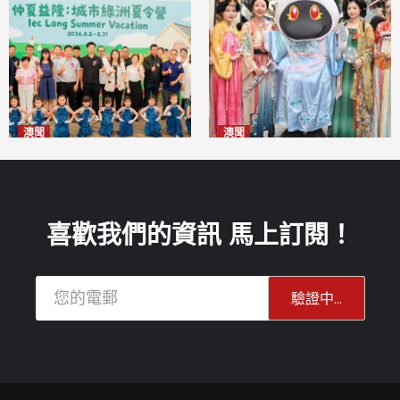
澳聞
澳聞
片區中心攜手婦聯辦「仲夏益
澳門華服文化嘉年華福隆新街
隆」 逾70場活動聯動社區及周
登場
2026-08-09
邊商戶
2026-08-09
喜歡我們的資訊 馬上訂閱！