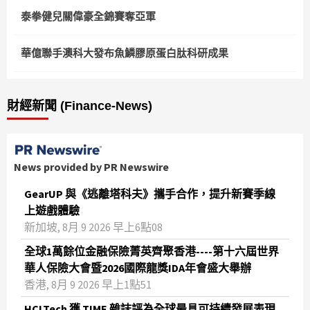
泰拳健兒關偉豪全錦賽奪亞軍
華億聯手澳科大發布魚鱗膠原蛋白肽科研成果
財經新聞 (Finance-News)
News provided by PR Newswire
GearUP 與《逃離塔科夫》攜手合作，提升新賽季線
上遊戲體驗
新加坡, 8月 9 2026 早上6點08
全球1萬餘位金融保險菁英齊聚香港----第十六屆世界
華人保險大會暨2026國際龍獎IDA年會盛大舉辦
香港, 8月 9 2026 早上1點51
HCLTech 獲 TIME 雜誌評為全球最具可持續發展表現