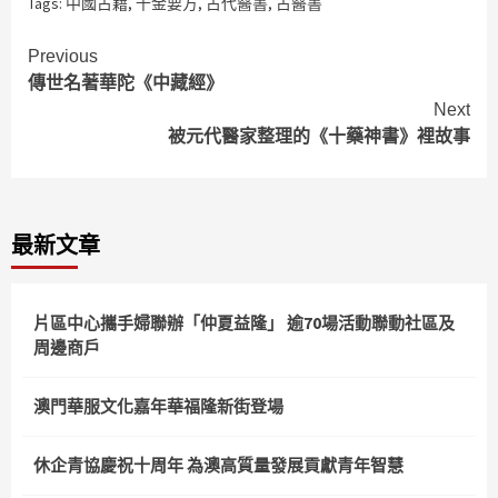
Tags:
中國古籍
,
千金要方
,
古代醫書
,
古醫書
Continue
Previous
傳世名著華陀《中藏經》
Reading
Next
被元代醫家整理的《十藥神書》裡故事
最新文章
片區中心攜手婦聯辦「仲夏益隆」 逾70場活動聯動社區及
周邊商戶
澳門華服文化嘉年華福隆新街登場
休企青協慶祝十周年 為澳高質量發展貢獻青年智慧