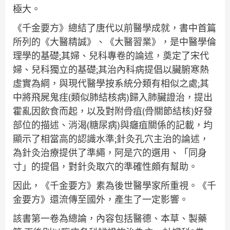
極大。
《千金要方》總結了唐代以前醫學成就，書中首篇
所列的《大醫精誠》、《大醫習業》，是中醫學倫
理學的基礎;其婦、兒科專卷的論述，奠定了宋代
婦、兒科獨立的基礎;其治內科病提倡以臟腑寒熱
虛實為綱，與現代醫學按系統分類有相似之處;其
中將飛屍鬼疰(類似肺結核病)歸入肺臟證治，提出
霍亂因飲食而起，以及對附骨疽(骨關節結核)好發
部位的描述、消渴(糖尿病)與癰疽關係的記載，均
顯示了相當高的認識水準;針灸孔穴主治的論述，
為針灸治療提供了準繩，阿是穴的選用、「同身
寸」的提倡，對針灸取穴的準確性頗有幫助。
因此，《千金要方》素為後世醫學家所重視。《千
金要方》還流傳至國外，產生了一定影響。
該書第一卷為總論，內容包括醫德、本草、製藥