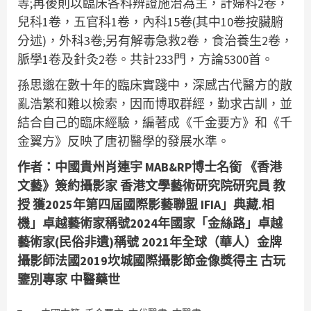
等;再後則以臨床各科辨證施治為主，計婦科2卷，
兒科1卷，五官科1卷，內科15卷(其中10卷按臟腑
分述)，外科3卷;另有解毒急救2卷，食治養生2卷，
脈學1卷及針灸2卷。共計233門，方論5300首。
孫思邈在數十年的臨床實踐中，深感古代醫方的散
亂浩繁和難以檢索，因而博取群經，勤求古訓，並
結合自己的臨床經驗，編著成《千金要方》和《千
金翼方》反映了唐初醫學的發展水準。
作者：中國貴州肖連宇 MAB&RP博士名銜 《香港
文藝》簽約攝影家 香港文學藝術研究院研究員 教
授 獲2025年第四屆國際影藝聯盟 IFIA」典藏.相
機」卓越藝術家稱號2024年國家「金絲路」卓越
藝術家(民俗非遺)稱號 2021年全球（華人）金牌
攝影師法國2019坎城國際攝影節金像獎得主 古玩
鑒別專家 中醫藥世