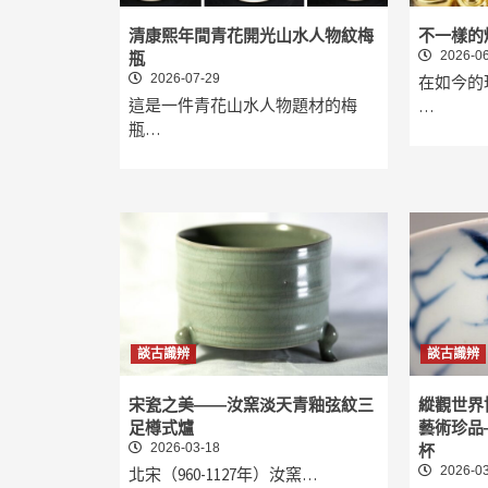
清康熙年間青花開光山水人物紋梅
不一樣的
2026-06
瓶
2026-07-29
在如今的
這是一件青花山水人物題材的梅
…
瓶…
談古識辨
談古識辨
宋瓷之美——汝窯淡天青釉弦紋三
縱觀世界
足樽式爐
藝術珍品
2026-03-18
杯
2026-03
北宋（960-1127年）汝窯…