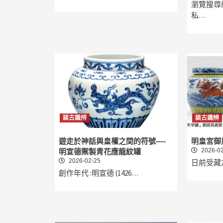
瀏覽搜尋
私…
談古識辨
談古識辨
遊走於神話與皇權之間的符號—-
明皇宮御
2026-02
明宣德禦製青花應龍紋罐
2026-02-25
日前受藏
創作年代 :明宣德 (1426…