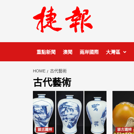
Skip
to
content
重點新聞
澳聞
兩岸國際
大灣區
HOME
古代藝術
古代藝術
談古識辨
談古識辨