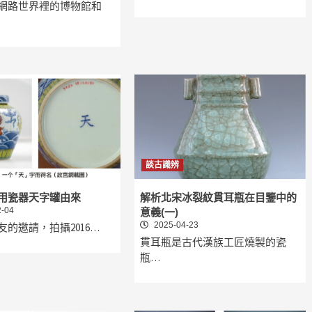
網路世界裡的博物館和
談古識辨
用瓷器天字罐由來
解析北宋冰裂紋貫耳瓶在目鑒中的
-04
意義(一)
2025-04-23
友的邀請，拍攝2016…
貫耳瓶是古代漢族工匠燒製的瓷
瓶…