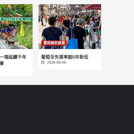
葡語國家經貿
一場延續千年
葡萄牙失業率創5年新低
2026-08-06
會