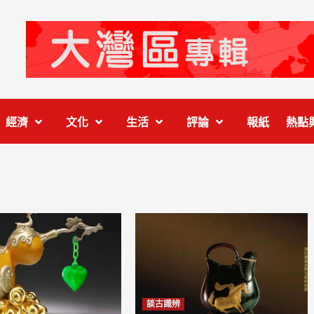
經濟
文化
生活
評論
報紙
熱點
談古識辨