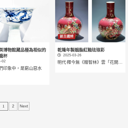
談古識辨
英博物館藏品極為相似的
乾隆年製姻脂紅釉珐琅彩
2025-03-26
龍杯
-02
明代·釋今無《贈智林》雲「花開…
們印象中，是窮山惡水
文
1
2
Next
章
分