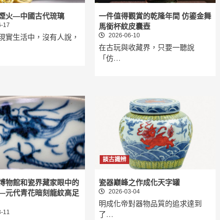
煙火—中國古代琉璃
一件值得觀賞的乾隆年間 仿鎏金舞
-17
馬銜杯紋皮囊壺
2026-06-10
現實生活中，沒有人說，
在古玩與收藏界，只要一聽說
「仿…
談古識辨
博物館和瓷界藏家眼中的
瓷器巔峰之作成化天字罐
2026-03-04
—元代青花暗刻龍紋高足
明成化帝對器物品質的追求達到
-11
了…