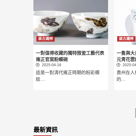
談古識辨
談古識辨
一對值得收藏的獨特雅瓷工藝代表
一隻與大
雍正官窯粉蝶碗
元青花雲
2025-04-16
2025-04
這是一對清代雍正時期的粉彩蝶
貴州在人
紋…
的…
最新資訊