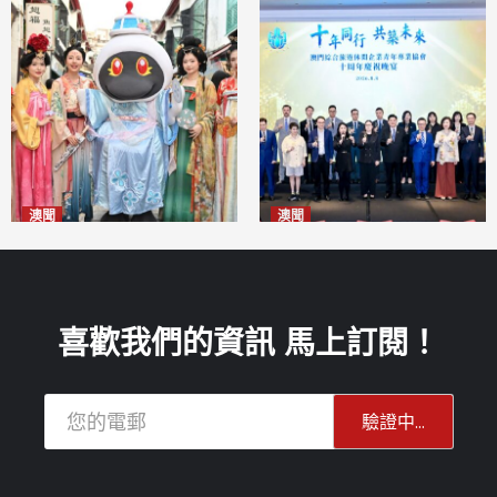
澳聞
澳聞
澳門華服文化嘉年華福隆新街
休企青協慶祝十周年 為澳高質
登場
量發展貢獻青年智慧
2026-08-09
2026-08-09
喜歡我們的資訊 馬上訂閱！