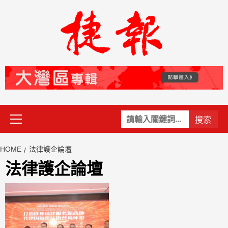
Skip
to
content
Primary
關
Menu
鍵
字:
HOME
法律護企論壇
法律護企論壇