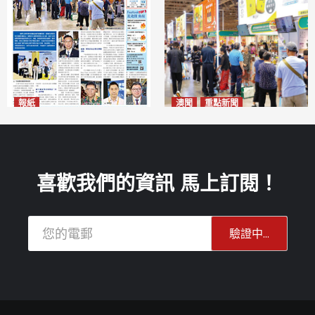
報紙
澳聞
重點新聞
2026年8月10日版面
粵澳名優展四天料九萬人次入
2026-08-10
場 招商局：近卅企業有意落戶
澳門
2026-08-10
喜歡我們的資訊 馬上訂閱！