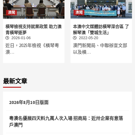
澳聞
澳聞
橫琴檢視支持就業政策 助力澳
本澳中文媒體訪橫琴深合區 了
青橫琴逐夢
解琴澳「雙城生活」
2026-01-06
2022-05-20
近日，2025年檢視《橫琴粵
澳門新聞局、中聯辦宣文部
澳…
以及橫…
最新文章
2026年8月10日版面
粵澳名優展四天料九萬人次入場 招商局：近卅企業有意落
戶澳門