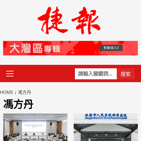
Skip
to
content
Primary
關
Menu
鍵
字:
HOME
馮方丹
馮方丹