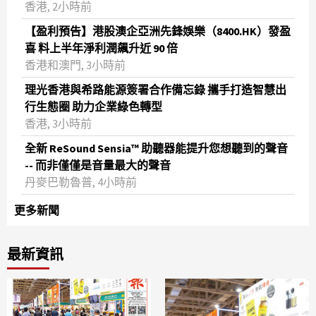
香港, 2小時前
【盈利預告】港股澳企亞洲先鋒娛樂（8400.HK）發盈
喜 料上半年淨利潤飆升近 90 倍
香港和澳門, 3小時前
理光香港與希路能源簽署合作備忘錄 攜手打造智慧出
行生態圈 助力企業綠色轉型
香港, 3小時前
全新 ReSound Sensia™ 助聽器能提升您想聽到的聲音
-- 而非僅僅是音量最大的聲音
丹麥巴勒魯普, 4小時前
更多新聞
最新資訊