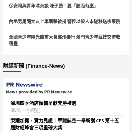
保安司與青年清茶談 陳子勁：要「聽而有應」
內地男尾隨女友上車襲擊被捕 警控以殺人未遂移送檢察院
全國青少年陽光體育大會鄭州舉行 澳門青少年競技交流收
穫豐
財經新聞 (Finance-News)
News provided by PR Newswire
深圳四季酒店傾情呈獻套房禮遇
深圳, 一小時前
榮耀加冕，實力見證｜華龍航空一舉斬獲 CFS 第十五
屆財經峰會三項重磅大獎