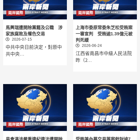
兩岸國際
兩岸國際
馬興瑞遭開除黨籍及公職 涉
上海市委原常委朱芝松受賄案
家族腐敗及權色交易
一審宣判 受賄逾1.39億元被
2026-07-15
判死緩
2026-06-24
中共中央日前決定，對原中
江西省南昌市中級人民法院
共中央…
昨（2…
兩岸國際
兩岸國際
易會滿涉嚴重違紀違法遭開除
受賄兼內幕交易等案歛財逾7