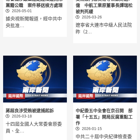
黨籍公職 案件移送檢方處理
億 中航工業原董事長譚瑞松
2026-05-01
被判死緩
2026-03-26
據央視新聞報道，經中共中
遼寧省大連市中級人民法院
央批准…
昨（2…
兩岸國際
兩岸國際
蔣超良涉受賄被逮捕起訴
中紀委五中全會在京召開 部
2026-03-18
署「十五五」開局反腐重點工
作
十四屆全國人大常委會原委
2026-01-15
員、全…
中共二十屆中央紀律檢查委