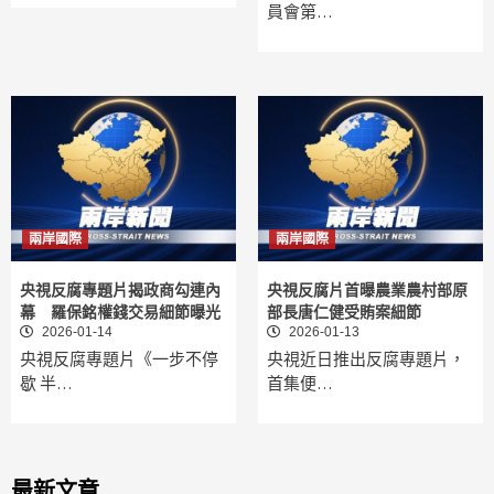
員會第…
兩岸國際
兩岸國際
央視反腐專題片揭政商勾連內
央視反腐片首曝農業農村部原
幕 羅保銘權錢交易細節曝光
部長唐仁健受賄案細節
2026-01-14
2026-01-13
央視反腐專題片《一步不停
央視近日推出反腐專題片，
歇 半…
首集便…
最新文章