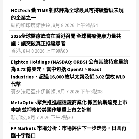
HCLTech 獲 TIME 雜誌評為全球最具可持續發展表現
的企業之一
紐約和印度諾伊達, 8月 8 2026 上午9點54
2026全球醫療峰會在香港召開 全球醫療健康力量共
議：讓突破真正抵達患者
香港, 8月 8 2026 上午9點00
Eightco Holdings (NASDAQ: ORBS) 公布其總持倉量約
為 3.78 億美元，當中包括 OpenAI、Beast
Industries、超過 16,000 枚以太幣及近 3.02 億枚 WLD
代幣
賓夕法尼亞州伊斯頓, 8月 7 2026 下午3點08
MetaOptics聚焦推進超透鏡商業化 撤回納斯達克上市
申請 並押後於美國作雙重上市之計劃
新加坡, 8月 7 2026 下午2點30
FP Markets 市場分析：市場評估下一步走勢，日圓再
臨十字路口