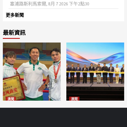
塞浦路斯利馬索爾, 8月 7 2026 下午2點30
更多新聞
最新資訊
澳聞
澳聞
泰拳健兒關偉豪全錦賽奪亞軍
華億聯手澳科大發布魚鱗膠原
2026-08-08
蛋白肽科研成果
2026-08-08