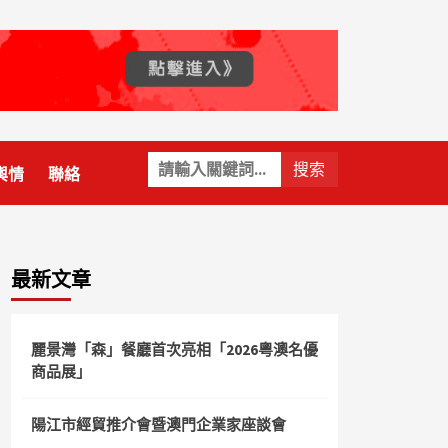
關
輿情
聯絡
鍵
字:
最新文章
麗景灣「森」餐廳首次亮相「2026粵澳名優
商品展」
陽江市經貿推介會暨澳門企業家座談會