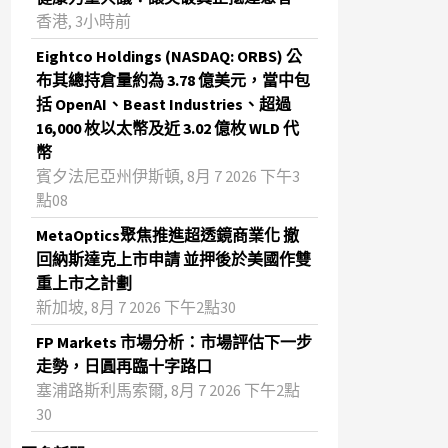
香港, 3小時前
Eightco Holdings (NASDAQ: ORBS) 公
布其總持倉量約為 3.78 億美元，當中包
括 OpenAI、Beast Industries、超過
16,000 枚以太幣及近 3.02 億枚 WLD 代
幣
賓夕法尼亞州伊斯頓, 8月 7 2026 下午3
點08
MetaOptics聚焦推進超透鏡商業化 撤
回納斯達克上市申請 並押後於美國作雙
重上市之計劃
新加坡, 8月 7 2026 下午2點30
FP Markets 市場分析：市場評估下一步
走勢，日圓再臨十字路口
塞浦路斯利馬索爾, 8月 7 2026 下午2點
30