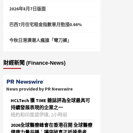
2026年8月7日版面
巴西7月住宅租金指數單月勁漲0.66%
今秋日港澳潮人瘋搶「彎刀褲」
財經新聞 (Finance-News)
News provided by PR Newswire
HCLTech 獲 TIME 雜誌評為全球最具可
持續發展表現的企業之一
紐約和印度諾伊達, 2小時前
2026全球醫療峰會在香港召開 全球醫療
健康力量共議：讓突破真正抵達患者