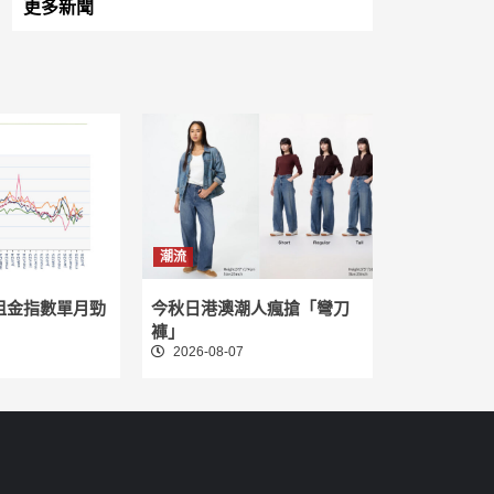
更多新聞
潮流
租金指數單月勁
今秋日港澳潮人瘋搶「彎刀
褲」
2026-08-07