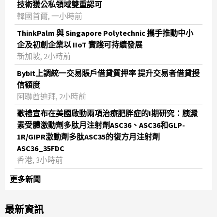
技術獲公私領域雙重認可
韓國首爾, 一小時前
ThinkPalm 與 Singapore Polytechnic 攜手推動中小
企及初創企業以 IIoT 實踐可持續發展
新加坡, 2小時前
Bybit上調統一交易賬戶借貸質押率 提升交易者借貸授
信額度
阿聯酋迪拜, 2小時前
歌禮宣布在美國啟動兩項治療肥胖症的I期研究：胰澱
素受體激動劑多肽月注射劑ASC36、ASC36和GLP-
1R/GIPR激動劑多肽ASC35的復方月注射劑
ASC36_35FDC
香港, 3小時前
更多新聞
最新資訊