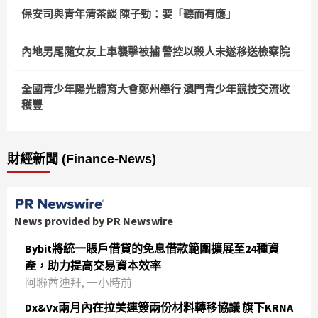
保安司與青年清茶談 陳子勁：要「聽而有應」
內地男尾隨女友上車襲擊被捕 警控以殺人未遂移送檢察院
全國青少年陽光體育大會鄭州舉行 澳門青少年競技交流收
穫豐
財經新聞 (Finance-News)
News provided by PR Newswire
Bybit將統一賬戶借貸的免息借款範圍擴展至24種資
產，助力提高交易資本效率
阿聯酋迪拜, 一小時前
Dx&Vx兩月內在拉美連簽兩份材料轉移協議 旗下KRNA