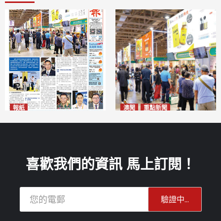
報紙
澳聞
重點新聞
2026年8月10日版面
粵澳名優展四天料九萬人次入
2026-08-10
場 招商局：近卅企業有意落戶
澳門
2026-08-10
喜歡我們的資訊 馬上訂閱！