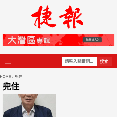
Skip
to
content
Primary
關
Menu
鍵
字:
HOME
兜住
兜住