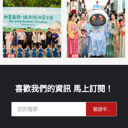
澳聞
澳聞
片區中心攜手婦聯辦「仲夏益
澳門華服文化嘉年華福隆新街
隆」 逾70場活動聯動社區及周
登場
2026-08-09
邊商戶
2026-08-09
喜歡我們的資訊 馬上訂閱！