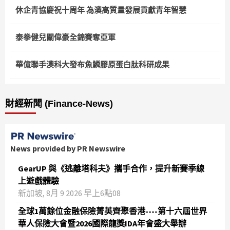
休企青協慶祝十周年 為澳高質量發展貢獻青年智慧
泰拳健兒關偉豪全錦賽奪亞軍
華億聯手澳科大發布魚鱗膠原蛋白肽科研成果
財經新聞 (Finance-News)
News provided by PR Newswire
GearUP 與《逃離塔科夫》攜手合作，提升新賽季線
上遊戲體驗
新加坡, 8月 9 2026 早上6點08
全球1萬餘位金融保險菁英齊聚香港----第十六屆世界
華人保險大會暨2026國際龍獎IDA年會盛大舉辦