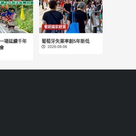
葡語國家經貿
一場延續千年
葡萄牙失業率創5年新低
2026-08-06
會