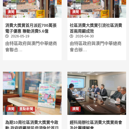
澳聞
澳聞
消費大獎賞首月派近700萬張
社區消費大獎賞引流社區消費
電子優惠 聯動消費5.6億
首兩周顯成效
2026-05-19
2026-04-30
由特區政府與澳門中華總商
由特區政府與澳門中華總商
會聯合…
會合辦…
澳聞
重點新聞
澳聞
為期10周社區消費大獎賞今啟
經科局辦社區消費大獎賞商會
動 政府呼籲居民毋須急於首日
及社團講解會