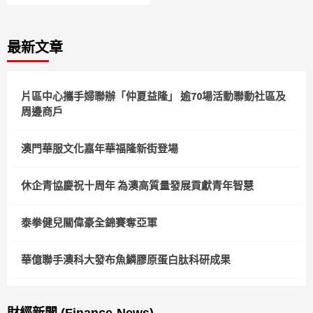
最新文章
片區中心攜手婦聯辦「仲夏益隆」 逾70場活動聯動社區及
周邊商戶
澳門華服文化嘉年華福隆新街登場
休企青協慶祝十周年 為澳高質量發展貢獻青年智慧
泰拳健兒關偉豪全錦賽奪亞軍
華億聯手澳科大發布魚鱗膠原蛋白肽科研成果