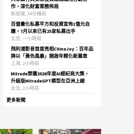
作，深化財富業務佈局
新加坡, 34分鐘前
百億量化私募平方和投資宣佈1億元自
購，7月以來已有25家私募出手
北京, 一小時前
飛利浦影音首度亮相ChinaJoy：百年品
牌以「黃色風暴」開啟年輕化新篇章
上海, 2小時前
Mitrade榮獲2026年度AI經紀商大獎，
升級版MitradeGPT模型在亞洲上線
台北, 2小時前
更多新聞