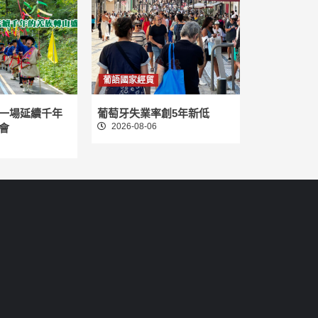
葡語國家經貿
一場延續千年
葡萄牙失業率創5年新低
2026-08-06
會