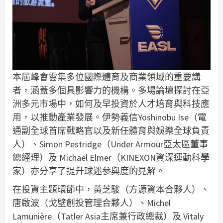
本屆峰會雲集多位國際體育及商業領域的重要講
者，涵蓋多個具影響力的機構。多場論壇探討在亞
洲多元市場中，如何及早投資於人才培育與科技應
用，以推動產業發展。伊勢義信Yoshinobu Ise（電
通副全球首席戰略官以及新任體育與娛樂全球負責
人）、Simon Pestridge（Under Armour亞太區董事
總經理）及 Michael Elmer（KINEXON資深運動科學
家）亦分享了提升球迷參與度的見解。
在投資主題環節中，黃芝駿（方源資本合夥人）、
唐啟波（戈壁創投管理合夥人）、Michel
Lamunière（Tatler Asia主席兼行政總裁）及 Vitaly