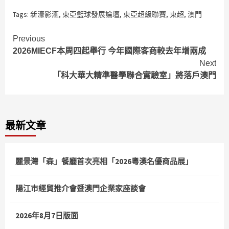
Tags:
新濠影滙
,
東亞籃球發展論壇
,
東亞超級聯賽
,
東超
,
澳門
Continue
Previous
2026MIECF本周四起舉行 今年國際客商較去年增兩成
Reading
Next
「科大華大精準醫學聯合實驗室」將落戶澳門
最新文章
麗景灣「森」餐廳首次亮相「2026粵澳名優商品展」
陽江市經貿推介會暨澳門企業家座談會
2026年8月7日版面