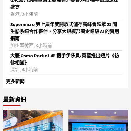
GAC廣汽助陣車路士亞洲巡迴賽香港站 攜手點燃足球
盛宴
香港, 3小時前
Supermicro 第七屆年度開放式儲存高峰會匯聚 21 間
生態系統合作夥伴，分享大規模部署企業級 AI 的實用
指南
加州聖荷西, 3小時前
大疆 Osmo Pocket 4P 攜手伊莎貝•雨蓓推出短片《彷
彿相識》
深圳, 4小時前
更多新聞
最新資訊