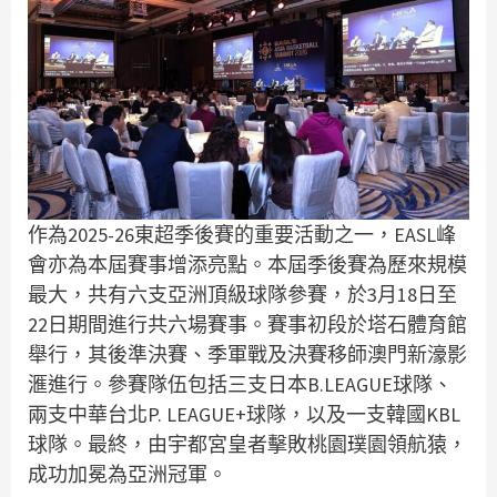
作為2025-26東超季後賽的重要活動之一，EASL峰
會亦為本屆賽事增添亮點。本屆季後賽為歷來規模
最大，共有六支亞洲頂級球隊參賽，於3月18日至
22日期間進行共六場賽事。賽事初段於塔石體育館
舉行，其後準決賽、季軍戰及決賽移師澳門新濠影
滙進行。參賽隊伍包括三支日本B.LEAGUE球隊、
兩支中華台北P. LEAGUE+球隊，以及一支韓國KBL
球隊。最終，由宇都宮皇者擊敗桃園璞園領航猿，
成功加冕為亞洲冠軍。